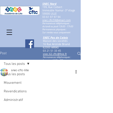
SNEC Nord
199, Rue Colbert
Immeuble Namur -3° étage
59000 LILLE
03 61 97 97 94
snec.cftc59@gmail.com
Permanences téléphoniques :
du lundi au jeudi 13h30 - 17h30
Permanences physiques :
Sur rendez-vous uniquement
SNEC Pas de Calais
Maison des sociétés
16 Rue Aristide Briand
62000 ARRAS
03 21 51 33 45
Post
snec.62.cftc@free.fr
Permanences téléphoniques :
le mercredi 14h - 17h
Tous les posts
Permanences physiques :
Sur rendez-vous
snec-cftc-lille
Tous les posts
Mouvement
Revendications
Administratif