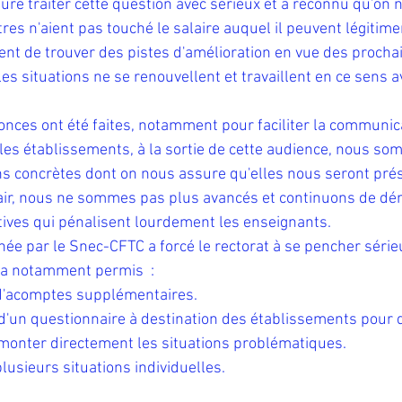
uré traiter cette question avec sérieux et a reconnu qu'on 
res n'aient pas touché le salaire auquel il peuvent légitim
rcent de trouver des pistes d'amélioration en vue des proch
les situations ne se renouvellent et travaillent en ce sens a
nces ont été faites, notamment pour faciliter la communica
les établissements, à la sortie de cette audience, nous s
ns concrètes dont on nous assure qu'elles nous seront pré
air, nous ne sommes pas plus avancés et continuons de dén
ives qui pénalisent lourdement les enseignants.
née par le Snec-CFTC a forcé le rectorat à se pencher séri
i a notamment permis  :
s d'acomptes supplémentaires. 
 d'un questionnaire à destination des établissements pour 
emonter directement les situations problématiques. 
plusieurs situations individuelles. 