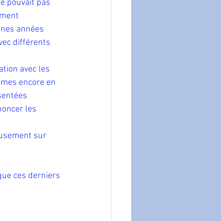
ne pouvait pas 
ement 
aines années 
vec différents 
tion avec les 
ommes encore en 
sentées 
oncer les 
eusement sur 
que ces derniers 