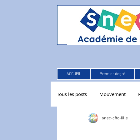
ACCUEIL
Premier degré
Tous les posts
Mouvement
snec-cftc-lille