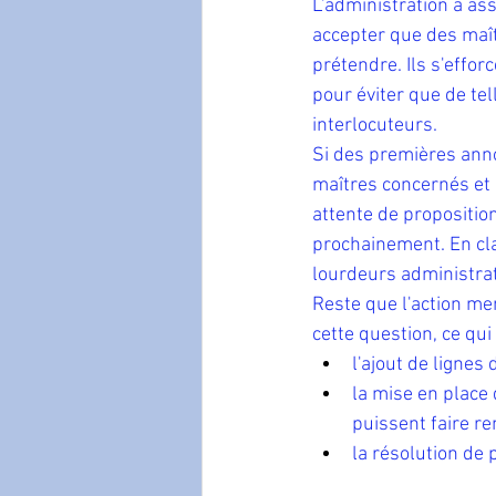
L'administration a ass
accepter que des maît
prétendre. Ils s'effo
pour éviter que de tel
interlocuteurs. 
Si des premières anno
maîtres concernés et 
attente de propositio
prochainement. En cl
lourdeurs administrat
Reste que l'action me
cette question, ce qu
l'ajout de ligne
la mise en place
puissent faire r
la résolution de 