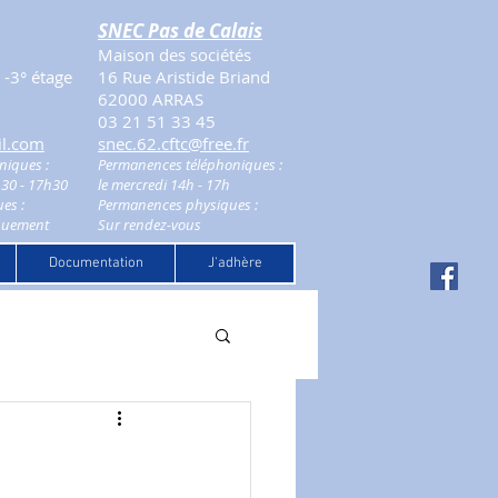
SNEC Pas de Calais
Maison des sociétés
-3° étage
16 Rue Aristide Briand
62000 ARRAS
03 21 51 33 45
il.com
snec.62.cftc@free.fr
niques :
Permanences téléphoniques :
h30 - 17h30
le mercredi 14h - 17h
es :
Permanences physiques :
quement
Sur rendez-vous
Documentation
J'adhère