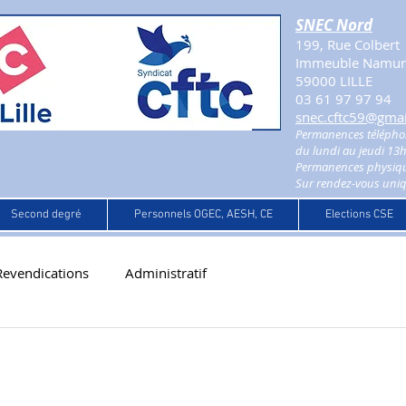
SNEC Nord
199, Rue Colbert
Immeuble Namur 
59000 LILLE
03 61 97 97 94
snec.cftc59@gma
Permanences télépho
du lundi au jeudi 13
Permanences physiqu
Sur rendez-vous uni
Second degré
Personnels OGEC, AESH, CE
Elections CSE
Revendications
Administratif